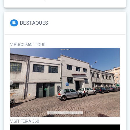
DESTAQUES
VIARCO MiNi-TOUR
ViSiT FEiRA 360